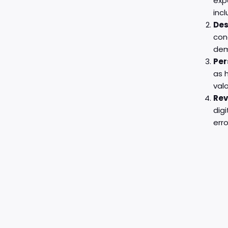
exp
incl
Des
con
dem
Per
as 
val
Rev
dig
erro