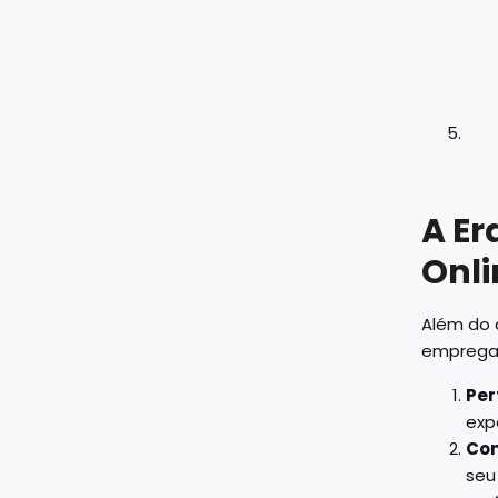
A Er
Onli
Além do 
empregad
Per
exp
Con
seu