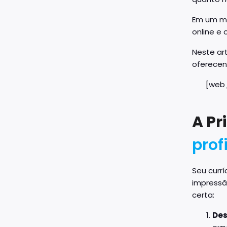
Em um mu
online e
Neste ar
oferecend
[web_
A Pr
prof
Seu curr
impressã
certa:
Des