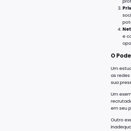
prof
Pri
soc
pot
Net
e c
opo
O Pode
Um estud
as redes
sua pres
Um exemp
recrutad
em seu pe
Outro ex
inadequa