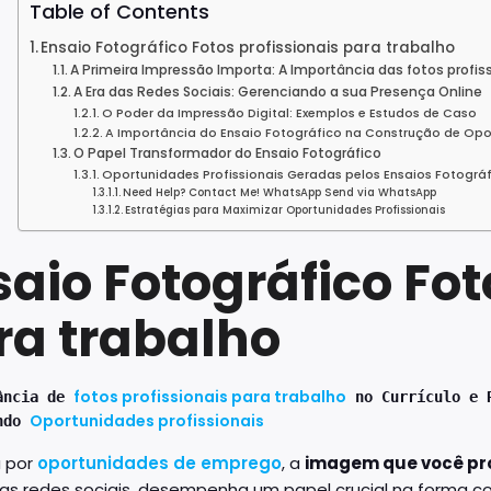
Table of Contents
Ensaio Fotográfico Fotos profissionais para trabalho
A Primeira Impressão Importa: A Importância das fotos profiss
A Era das Redes Sociais: Gerenciando a sua Presença Online
O Poder da Impressão Digital: Exemplos e Estudos de Caso
A Importância do Ensaio Fotográfico na Construção de Oport
O Papel Transformador do Ensaio Fotográfico
Oportunidades Profissionais Geradas pelos Ensaios Fotográ
Need Help? Contact Me! WhatsApp Send via WhatsApp
Estratégias para Maximizar Oportunidades Profissionais
aio Fotográfico Fot
ra trabalho
fotos profissionais para trabalho
ância de
no Currículo e 
Oportunidades profissionais
ando
 por
oportunidades de emprego
, a
imagem que você pr
as redes sociais, desempenha um papel crucial na forma